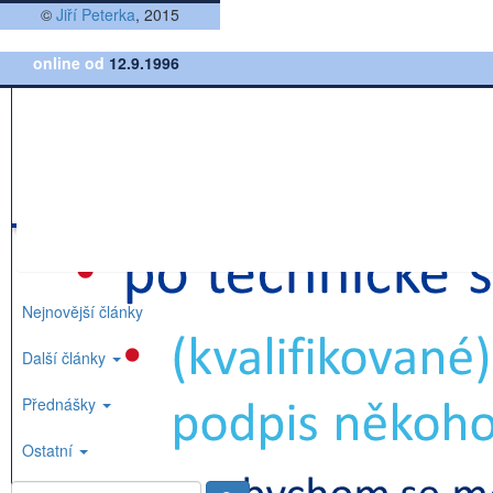
©
Jiří Peterka
, 2015
online od
12.9.1996
Nejnovější články
Další články
Přednášky
Ostatní