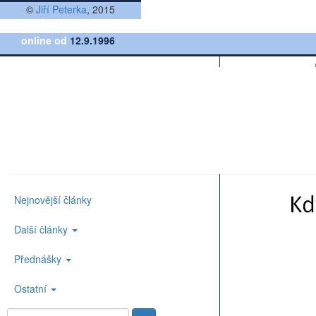
©
Jiří Peterka
, 2015
online od
12.9.1996
Nejnovější články
Další články
Přednášky
Ostatní