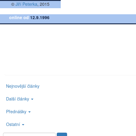
©
Jiří Peterka
, 2015
online od
12.9.1996
Nejnovější články
Další články
Přednášky
Ostatní