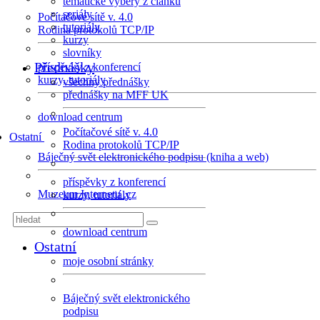
tematické výběry z článků
seriály
Počítačové sítě v. 4.0
tutoriály
Rodina protokolů TCP/IP
kurzy
slovníky
Přednášky
příspěvky z konferencí
kurzy, tutoriály
všechny přednášky
přednášky na MFF UK
download centrum
Počítačové sítě v. 4.0
Ostatní
Rodina protokolů TCP/IP
Báječný svět elektronického podpisu (kniha a web)
příspěvky z konferencí
Muzeum Internetu .cz
kurzy, tutoriály
download centrum
Ostatní
moje osobní stránky
Báječný svět elektronického
podpisu