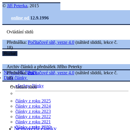
©
Jiří Peterka
, 2015
online od
12.9.1996
Ovládání slidů
Přednáška:
Počítačové sítě, verze 4.0
(náhled sliddů, lekce č.
18)
Rozbal
Archiv článků a přednášek Jiřího Peterky
Nejnovější články
Přednáška:
Počítačové sítě, verze 4.0
(náhled sliddů, lekce č.
Další články
18)
všechny články
Ovládání slidů
články z roku 2025
články z roku 2024
články z roku 2023
články z roku 2022
články z roku 2021
články z roku 2020
Nejnovější články