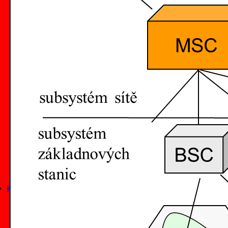
články z roku 2019
články z roku 2018
články z roku 2017
články z roku 2016
články z roku 2015
články z roku 2014
články z roku 2013
články z roku 2012
všechny články podle data
články na Lupa.cz
všechny články podle titulu
tematické výběry
seriály
tutoriály
kurzy
slovníky
Přednášky
všechny přednášky
přednášky na MFF UK