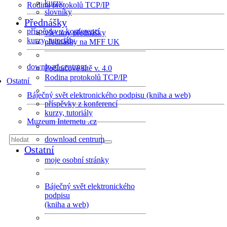
kurzy
Rodina protokolů TCP/IP
slovníky
Přednášky
příspěvky z konferencí
všechny přednášky
kurzy, tutoriály
přednášky na MFF UK
download centrum
Počítačové sítě v. 4.0
Rodina protokolů TCP/IP
Ostatní
Báječný svět elektronického podpisu (kniha a web)
příspěvky z konferencí
kurzy, tutoriály
Muzeum Internetu .cz
download centrum
Ostatní
moje osobní stránky
Báječný svět elektronického
podpisu
(kniha a web)