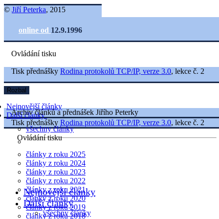
©
Jiří Peterka
, 2015
online od
12.9.1996
Ovládání tisku
Tisk přednášky
Rodina protokolů TCP/IP, verze 3.0
, lekce č. 2
Rozbal
Nejnovější články
Archiv článků a přednášek Jiřího Peterky
Další články
Tisk přednášky
Rodina protokolů TCP/IP, verze 3.0
, lekce č. 2
všechny články
Ovládání tisku
články z roku 2025
články z roku 2024
články z roku 2023
články z roku 2022
články z roku 2021
Nejnovější články
články z roku 2020
Další články
články z roku 2019
všechny články
články z roku 2018