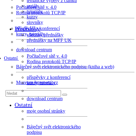
tematické výběry z článků
seriály
Počítačové sítě v. 4.0
tutoriály
Rodina protokolů TCP/IP
kurzy
slovníky
Přednášky
příspěvky z konferencí
kurzy, tutoriály
všechny přednášky
přednášky na MFF UK
download centrum
Počítačové sítě v. 4.0
Ostatní
Rodina protokolů TCP/IP
Báječný svět elektronického podpisu (kniha a web)
příspěvky z konferencí
Muzeum Internetu .cz
kurzy, tutoriály
download centrum
Ostatní
moje osobní stránky
Báječný svět elektronického
podpisu