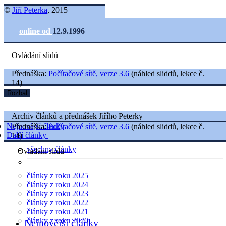
©
Jiří Peterka
, 2015
online od
12.9.1996
Ovládání slidů
Přednáška:
Počítačové sítě, verze 3.6
(náhled sliddů, lekce č.
14)
Rozbal
Archiv článků a přednášek Jiřího Peterky
Nejnovější články
Přednáška:
Počítačové sítě, verze 3.6
(náhled sliddů, lekce č.
Další články
14)
všechny články
Ovládání slidů
články z roku 2025
články z roku 2024
články z roku 2023
články z roku 2022
články z roku 2021
články z roku 2020
Nejnovější články