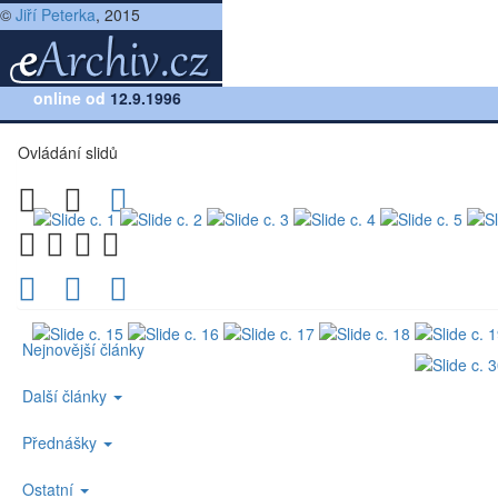
©
Jiří Peterka
, 2015
Přednáška:
online od
Počítačové sítě, verze 3.6
12.9.1996
(náhled sliddů, lekce č. 1)
Ovládání slidů
Nejnovější články
Další články
Přednášky
Ostatní