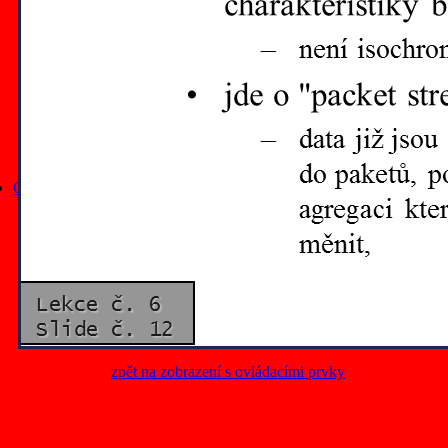
Počítačové sítě v. 4.0
Rodina protokolů TCP/IP
příspěvky z konferencí
kurzy, tutoriály
download centrum
Ostatní
Báječný svět elektronického podpisu (kniha a web)
Muzeum Internetu .cz
zpět na zobrazení s ovládacími prvky