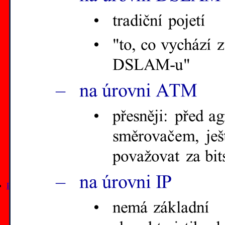
články z roku 2019
články z roku 2018
články z roku 2017
články z roku 2016
články z roku 2015
články z roku 2014
články z roku 2013
články z roku 2012
všechny články podle data
články na Lupa.cz
všechny články podle titulu
tematické výběry
seriály
tutoriály
kurzy
slovníky
Přednášky
všechny přednášky
přednášky na MFF UK