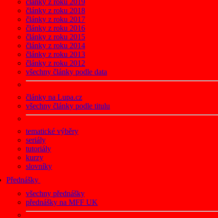
články z roku 2019
články z roku 2018
články z roku 2017
články z roku 2016
články z roku 2015
články z roku 2014
články z roku 2013
články z roku 2012
všechny články podle data
články na Lupa.cz
všechny články podle titulu
tematické výběry
seriály
tutoriály
kurzy
slovníky
Přednášky
všechny přednášky
přednášky na MFF UK