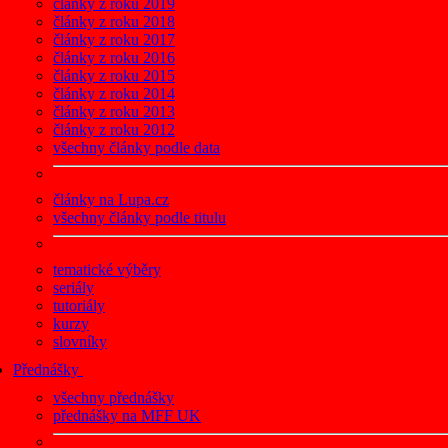
články z roku 2019
články z roku 2018
články z roku 2017
články z roku 2016
články z roku 2015
články z roku 2014
články z roku 2013
články z roku 2012
všechny články podle data
články na Lupa.cz
všechny články podle titulu
tematické výběry
seriály
tutoriály
kurzy
slovníky
Přednášky
všechny přednášky
přednášky na MFF UK