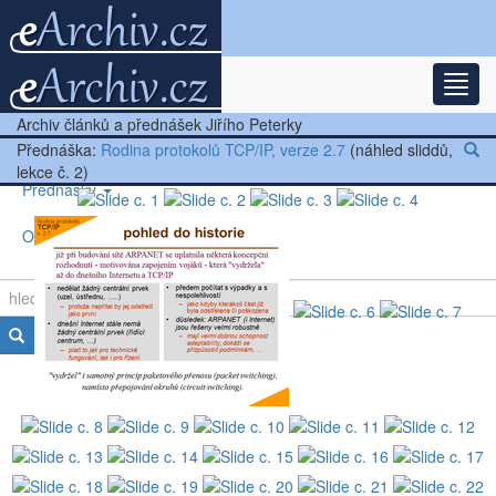
Rozba
Nejnovější články
Archiv článků a přednášek Jiřího Peterky
Další články
Přednáška:
Rodina protokolů TCP/IP, verze 2.7
(náhled sliddů,
lekce č. 2)
Přednášky
Ostatní