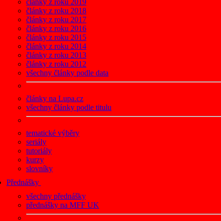
články z roku 2019
články z roku 2018
články z roku 2017
články z roku 2016
články z roku 2015
články z roku 2014
články z roku 2013
články z roku 2012
všechny články podle data
články na Lupa.cz
všechny články podle titulu
tematické výběry
seriály
tutoriály
kurzy
slovníky
Přednášky
všechny přednášky
přednášky na MFF UK