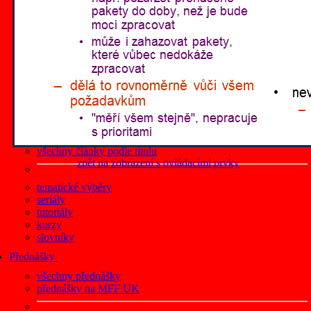
články z roku 2019
články z roku 2018
články z roku 2017
články z roku 2016
články z roku 2015
články z roku 2014
články z roku 2013
články z roku 2012
všechny články podle data
články na Lupa.cz
všechny články podle titulu
zpět na zobrazení s ovládacími prvky
tematické výběry
seriály
tutoriály
kurzy
slovníky
Přednášky
všechny přednášky
přednášky na MFF UK