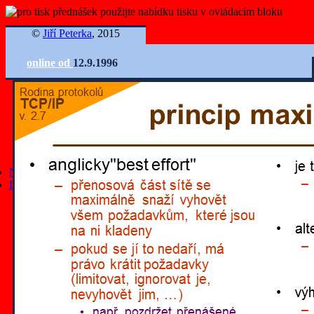
©
Jiří Peterka
, 2015
online od
12.9.1996
Ovládání slidů
Nejnovější články
Další články
všechny články
články z roku 2025
články z roku 2024
články z roku 2023
články z roku 2022
články z roku 2021
články z roku 2020