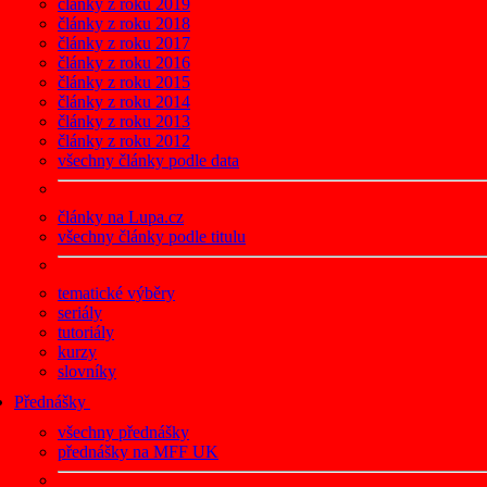
články z roku 2019
články z roku 2018
články z roku 2017
články z roku 2016
články z roku 2015
články z roku 2014
články z roku 2013
články z roku 2012
všechny články podle data
články na Lupa.cz
všechny články podle titulu
tematické výběry
seriály
tutoriály
kurzy
slovníky
Přednášky
všechny přednášky
přednášky na MFF UK