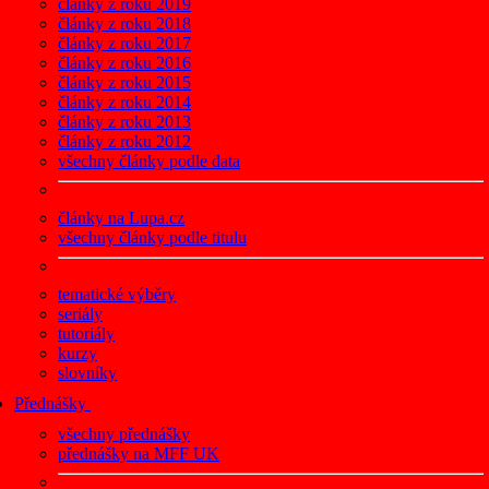
články z roku 2019
články z roku 2018
články z roku 2017
články z roku 2016
články z roku 2015
články z roku 2014
články z roku 2013
články z roku 2012
všechny články podle data
články na Lupa.cz
všechny články podle titulu
tematické výběry
seriály
tutoriály
kurzy
slovníky
Přednášky
všechny přednášky
přednášky na MFF UK