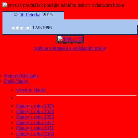
©
Jiří Peterka
, 2015
online od
12.9.1996
Ovládání slidů
zpět na zobrazení s ovládacími prvky
Nejnovější články
Další články
všechny články
články z roku 2025
články z roku 2024
články z roku 2023
články z roku 2022
články z roku 2021
články z roku 2020