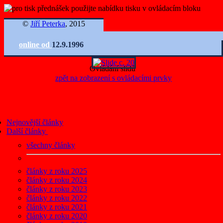
©
Jiří Peterka
, 2015
online od
12.9.1996
Ovládání slidů
zpět na zobrazení s ovládacími prvky
Nejnovější články
Další články
všechny články
články z roku 2025
články z roku 2024
články z roku 2023
články z roku 2022
články z roku 2021
články z roku 2020