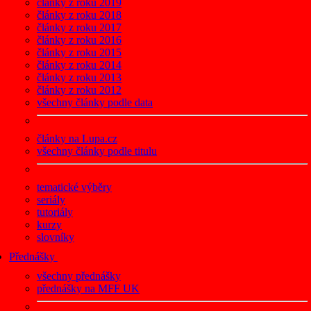
články z roku 2019
články z roku 2018
články z roku 2017
články z roku 2016
články z roku 2015
články z roku 2014
články z roku 2013
články z roku 2012
všechny články podle data
články na Lupa.cz
všechny články podle titulu
tematické výběry
seriály
tutoriály
kurzy
slovníky
Přednášky
všechny přednášky
přednášky na MFF UK