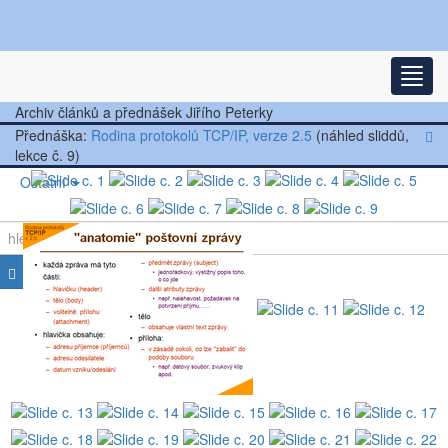
Nejnovější články
Rozba
Další články
Archiv článků a přednášek Jiřího Peterky
Přednáška:
Rodina protokolů TCP/IP, verze 2.5
(náhled sliddů,
Přednášky
lekce č. 9)
Ostatní