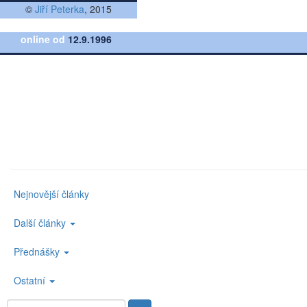
©
Jiří Peterka
, 2015
online od
12.9.1996
Nejnovější články
Další články
Přednášky
Ostatní