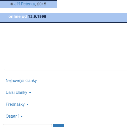
©
Jiří Peterka
, 2015
online od
12.9.1996
Nejnovější články
Další články
Přednášky
Ostatní