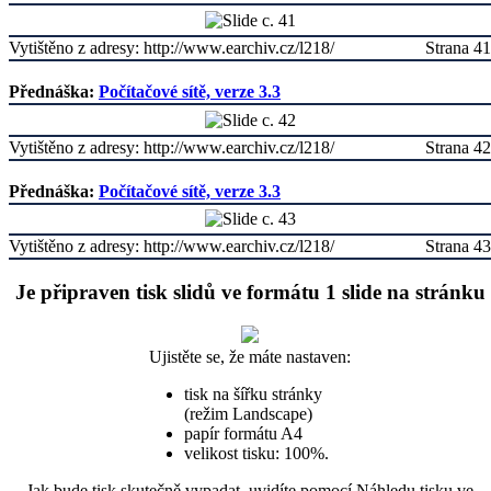
Vytištěno z adresy: http://www.earchiv.cz/l218/
Strana 41
Přednáška:
Počítačové sítě, verze 3.3
Vytištěno z adresy: http://www.earchiv.cz/l218/
Strana 42
Přednáška:
Počítačové sítě, verze 3.3
Vytištěno z adresy: http://www.earchiv.cz/l218/
Strana 43
Je připraven tisk slidů ve formátu 1 slide na stránku
Ujistěte se, že máte nastaven:
tisk na šířku stránky
(režim Landscape)
papír formátu A4
velikost tisku: 100%.
Jak bude tisk skutečně vypadat, uvidíte pomocí Náhledu tisku ve