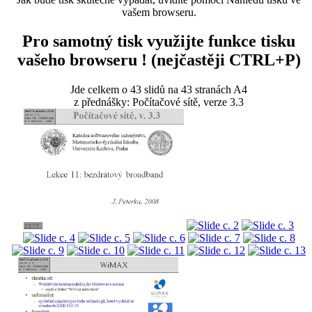
vašem browseru.
Pro samotný tisk využijte funkce tisku
vašeho browseru ! (nejčastěji CTRL+P)
Jde celkem o 43 slidů na 43 stranách A4
z přednášky: Počítačové sítě, verze 3.3