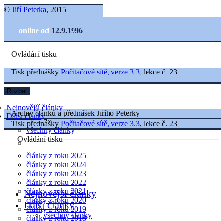
©
Jiří Peterka
, 2015
online od
12.9.1996
Ovládání tisku
Tisk přednášky
Počítačové sítě, verze 3.3
, lekce č. 23
Rozbal
Nejnovější články
Archiv článků a přednášek Jiřího Peterky
Další články
Tisk přednášky
Počítačové sítě, verze 3.3
, lekce č. 23
všechny články
Ovládání tisku
články z roku 2025
články z roku 2024
články z roku 2023
články z roku 2022
články z roku 2021
Nejnovější články
články z roku 2020
Další články
články z roku 2019
všechny články
články z roku 2018