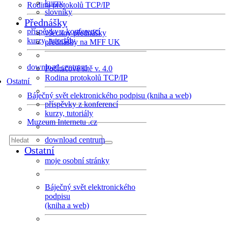
kurzy
Rodina protokolů TCP/IP
slovníky
Přednášky
příspěvky z konferencí
všechny přednášky
kurzy, tutoriály
přednášky na MFF UK
download centrum
Počítačové sítě v. 4.0
Rodina protokolů TCP/IP
Ostatní
Báječný svět elektronického podpisu (kniha a web)
příspěvky z konferencí
kurzy, tutoriály
Muzeum Internetu .cz
download centrum
Ostatní
moje osobní stránky
Báječný svět elektronického
podpisu
(kniha a web)