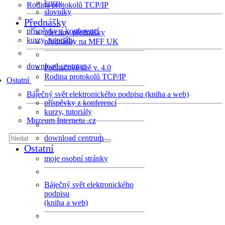
kurzy
Rodina protokolů TCP/IP
slovníky
Přednášky
příspěvky z konferencí
všechny přednášky
kurzy, tutoriály
přednášky na MFF UK
download centrum
Počítačové sítě v. 4.0
Rodina protokolů TCP/IP
Ostatní
Báječný svět elektronického podpisu (kniha a web)
příspěvky z konferencí
kurzy, tutoriály
Muzeum Internetu .cz
download centrum
Ostatní
moje osobní stránky
Báječný svět elektronického
podpisu
(kniha a web)