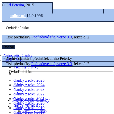
©
Jiří Peterka
, 2015
online od
12.9.1996
Ovládání tisku
Tisk přednášky
Počítačové sítě, verze 3.3
, lekce č. 2
Rozbal
Nejnovější články
Archiv článků a přednášek Jiřího Peterky
Další články
Tisk přednášky
Počítačové sítě, verze 3.3
, lekce č. 2
všechny články
Ovládání tisku
články z roku 2025
články z roku 2024
články z roku 2023
články z roku 2022
články z roku 2021
Nejnovější články
články z roku 2020
Další články
články z roku 2019
všechny články
články z roku 2018