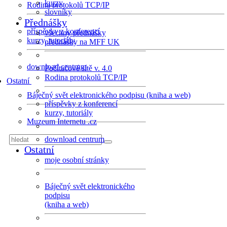
kurzy
Rodina protokolů TCP/IP
slovníky
Přednášky
příspěvky z konferencí
všechny přednášky
kurzy, tutoriály
přednášky na MFF UK
download centrum
Počítačové sítě v. 4.0
Rodina protokolů TCP/IP
Ostatní
Báječný svět elektronického podpisu (kniha a web)
příspěvky z konferencí
kurzy, tutoriály
Muzeum Internetu .cz
download centrum
Ostatní
moje osobní stránky
Báječný svět elektronického
podpisu
(kniha a web)