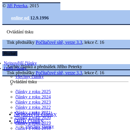
©
Jiří Peterka
, 2015
online od
12.9.1996
Ovládání tisku
Tisk přednášky
Počítačové sítě, verze 3.3
, lekce č. 16
Rozbal
Nejnovější články
Archiv článků a přednášek Jiřího Peterky
Další články
Tisk přednášky
Počítačové sítě, verze 3.3
, lekce č. 16
všechny články
Ovládání tisku
články z roku 2025
články z roku 2024
články z roku 2023
články z roku 2022
články z roku 2021
Nejnovější články
články z roku 2020
Další články
články z roku 2019
všechny články
články z roku 2018