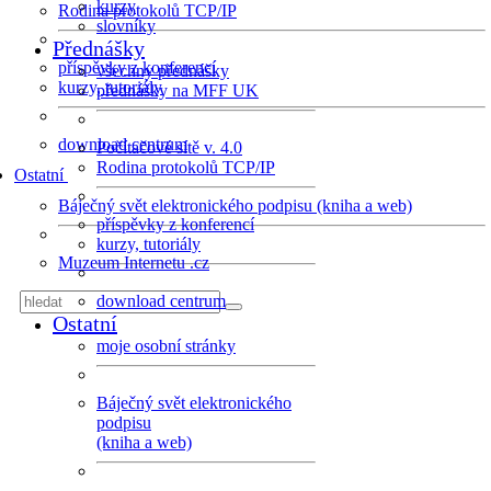
kurzy
Rodina protokolů TCP/IP
slovníky
Přednášky
příspěvky z konferencí
všechny přednášky
kurzy, tutoriály
přednášky na MFF UK
download centrum
Počítačové sítě v. 4.0
Rodina protokolů TCP/IP
Ostatní
Báječný svět elektronického podpisu (kniha a web)
příspěvky z konferencí
kurzy, tutoriály
Muzeum Internetu .cz
download centrum
Ostatní
moje osobní stránky
Báječný svět elektronického
podpisu
(kniha a web)