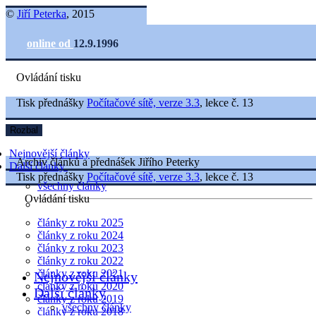
©
Jiří Peterka
, 2015
online od
12.9.1996
Ovládání tisku
Tisk přednášky
Počítačové sítě, verze 3.3
, lekce č. 13
Rozbal
Nejnovější články
Archiv článků a přednášek Jiřího Peterky
Další články
Tisk přednášky
Počítačové sítě, verze 3.3
, lekce č. 13
všechny články
Ovládání tisku
články z roku 2025
články z roku 2024
články z roku 2023
články z roku 2022
články z roku 2021
Nejnovější články
články z roku 2020
Další články
články z roku 2019
všechny články
články z roku 2018