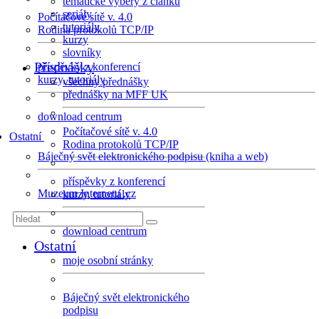
tematické výběry z článků
seriály
Počítačové sítě v. 4.0
tutoriály
Rodina protokolů TCP/IP
kurzy
slovníky
Přednášky
příspěvky z konferencí
kurzy, tutoriály
všechny přednášky
přednášky na MFF UK
download centrum
Počítačové sítě v. 4.0
Ostatní
Rodina protokolů TCP/IP
Báječný svět elektronického podpisu (kniha a web)
příspěvky z konferencí
Muzeum Internetu .cz
kurzy, tutoriály
download centrum
Ostatní
moje osobní stránky
Báječný svět elektronického
podpisu