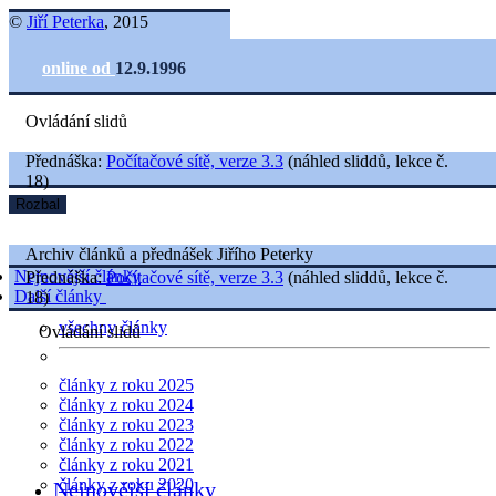
©
Jiří Peterka
, 2015
online od
12.9.1996
Ovládání slidů
Přednáška:
Počítačové sítě, verze 3.3
(náhled sliddů, lekce č.
18)
Rozbal
Archiv článků a přednášek Jiřího Peterky
Nejnovější články
Přednáška:
Počítačové sítě, verze 3.3
(náhled sliddů, lekce č.
Další články
18)
všechny články
Ovládání slidů
články z roku 2025
články z roku 2024
články z roku 2023
články z roku 2022
články z roku 2021
články z roku 2020
Nejnovější články