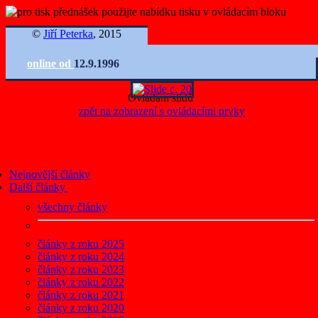
©
Jiří Peterka
, 2015
online od
12.9.1996
Ovládání slidů
zpět na zobrazení s ovládacími prvky
Nejnovější články
Další články
všechny články
články z roku 2025
články z roku 2024
články z roku 2023
články z roku 2022
články z roku 2021
články z roku 2020