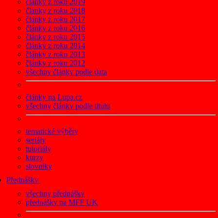
články z roku 2019
články z roku 2018
články z roku 2017
články z roku 2016
články z roku 2015
články z roku 2014
články z roku 2013
články z roku 2012
všechny články podle data
články na Lupa.cz
všechny články podle titulu
tematické výběry
seriály
tutoriály
kurzy
slovníky
Přednášky
všechny přednášky
přednášky na MFF UK