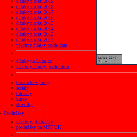
články z roku 2019
články z roku 2018
články z roku 2017
články z roku 2016
články z roku 2015
články z roku 2014
články z roku 2013
články z roku 2012
všechny články podle data
články na Lupa.cz
všechny články podle titulu
tematické výběry
seriály
tutoriály
kurzy
slovníky
Přednášky
všechny přednášky
přednášky na MFF UK