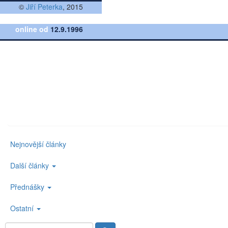
©
Jiří Peterka
, 2015
online od
12.9.1996
Nejnovější články
Další články
Přednášky
Ostatní