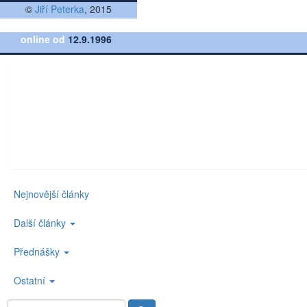
©
Jiří Peterka
, 2015
online od
12.9.1996
Nejnovější články
Další články
Přednášky
Ostatní