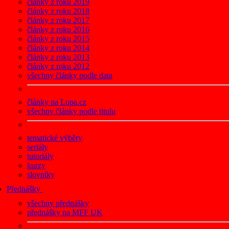
články z roku 2019
články z roku 2018
články z roku 2017
články z roku 2016
články z roku 2015
články z roku 2014
články z roku 2013
články z roku 2012
všechny články podle data
články na Lupa.cz
všechny články podle titulu
tematické výběry
seriály
tutoriály
kurzy
slovníky
Přednášky
všechny přednášky
přednášky na MFF UK