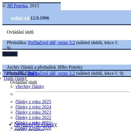
©
Jiří Peterka
, 2015
online od
12.9.1996
Ovládání slidů
Přednáška:
Počítačové sítě, verze 3.2
(náhled sliddů, lekce č.
9)
Rozbal
Archiv článků a přednášek Jiřího Peterky
Nejnovější články
Přednáška:
Počítačové sítě, verze 3.2
(náhled sliddů, lekce č. 9)
Další články
Ovládání slidů
všechny články
články z roku 2025
články z roku 2024
články z roku 2023
články z roku 2022
články z roku 2021
Nejnovější články
články z roku 2020
Další články