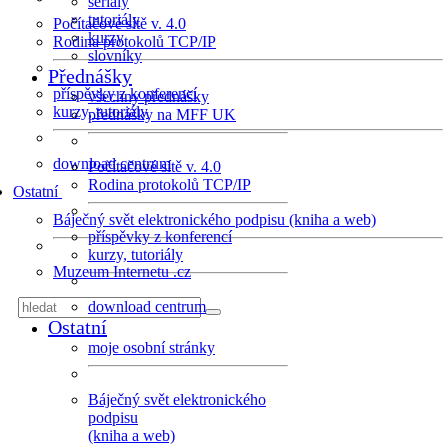
seriály
tutoriály
Počítačové sítě v. 4.0
kurzy
Rodina protokolů TCP/IP
slovníky
Přednášky
příspěvky z konferencí
všechny přednášky
kurzy, tutoriály
přednášky na MFF UK
download centrum
Počítačové sítě v. 4.0
Rodina protokolů TCP/IP
Ostatní
Báječný svět elektronického podpisu (kniha a web)
příspěvky z konferencí
kurzy, tutoriály
Muzeum Internetu .cz
download centrum
Ostatní
moje osobní stránky
Báječný svět elektronického
podpisu
(kniha a web)