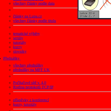
všechny články podle data
články na Lupa.cz
všechny články podle titulu
tematické výběry
seriály
tutoriály
kurzy
slovníky
Přednášky
všechny přednášky
přednášky na MFF UK
Počítačové sítě v. 4.0
Rodina protokolů TCP/IP
příspěvky z konferencí
kurzy, tutoriály