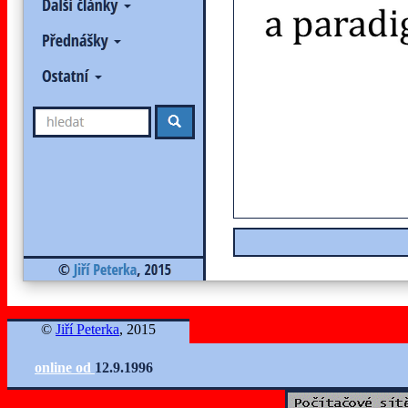
©
Jiří Peterka
, 2015
online od
12.9.1996