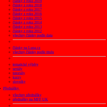
články z roku 2019
články z roku 2018
články z roku 2017
články z roku 2016
články z roku 2015
články z roku 2014
články z roku 2013
články z roku 2012
všechny články podle data
články na Lupa.cz
všechny články podle titulu
tematické výběry
seriály
tutoriály
kurzy
slovníky
Přednášky
všechny přednášky
přednášky na MFF UK