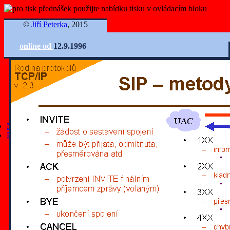
©
Jiří Peterka
, 2015
online od
12.9.1996
Ovládání slidů
Nejnovější články
Další články
všechny články
články z roku 2025
články z roku 2024
články z roku 2023
články z roku 2022
články z roku 2021
články z roku 2020