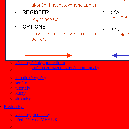
články z roku 2019
články z roku 2018
články z roku 2017
články z roku 2016
články z roku 2015
články z roku 2014
články z roku 2013
články z roku 2012
všechny články podle data
články na Lupa.cz
všechny články podle titulu
zpět na zobrazení s ovládacími prvky
tematické výběry
seriály
tutoriály
kurzy
slovníky
Přednášky
všechny přednášky
přednášky na MFF UK