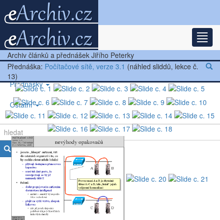
Rozba
Nejnovější články
Archiv článků a přednášek Jiřího Peterky
Další články
Přednáška:
Počítačové sítě, verze 3.1
(náhled sliddů, lekce č.
13)
Přednášky
Ostatní