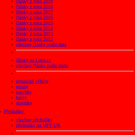
články z roku 2019
články z roku 2018
články z roku 2017
články z roku 2016
články z roku 2015
články z roku 2014
články z roku 2013
články z roku 2012
všechny články podle data
články na Lupa.cz
všechny články podle titulu
tematické výběry
seriály
tutoriály
kurzy
slovníky
Přednášky
všechny přednášky
přednášky na MFF UK