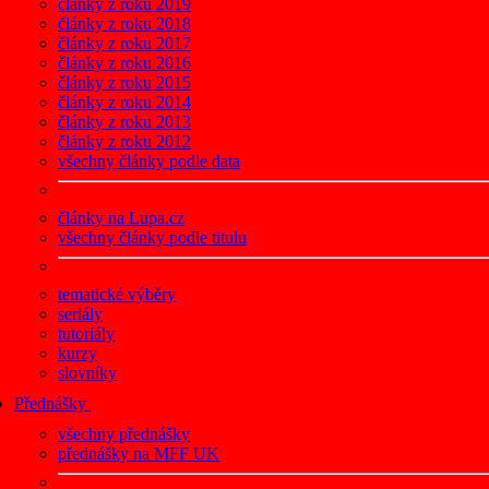
články z roku 2019
články z roku 2018
články z roku 2017
články z roku 2016
články z roku 2015
články z roku 2014
články z roku 2013
články z roku 2012
všechny články podle data
články na Lupa.cz
všechny články podle titulu
tematické výběry
seriály
tutoriály
kurzy
slovníky
Přednášky
všechny přednášky
přednášky na MFF UK