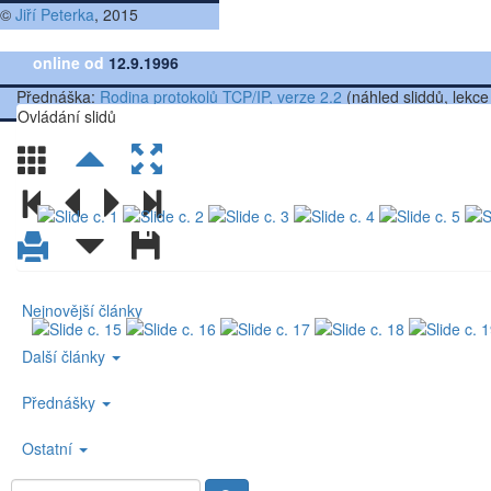
©
Jiří Peterka
, 2015
online od
12.9.1996
Přednáška:
Rodina protokolů TCP/IP, verze 2.2
(náhled sliddů, lekce
Ovládání slidů
Nejnovější články
Další články
Přednášky
Ostatní