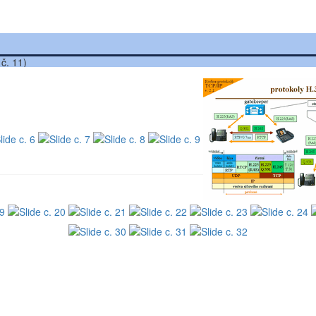
 č. 11)