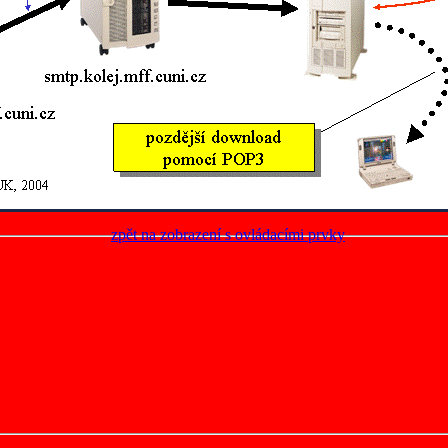
zpět na zobrazení s ovládacími prvky