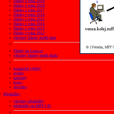
články z roku 2019
články z roku 2018
články z roku 2017
články z roku 2016
články z roku 2015
články z roku 2014
články z roku 2013
články z roku 2012
všechny články podle data
články na Lupa.cz
všechny články podle titulu
tematické výběry
seriály
tutoriály
kurzy
slovníky
Přednášky
všechny přednášky
přednášky na MFF UK