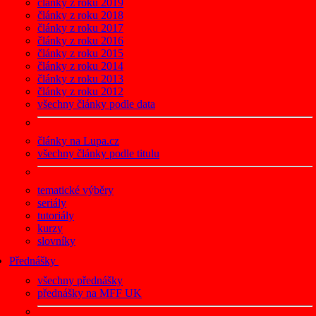
články z roku 2019
články z roku 2018
články z roku 2017
články z roku 2016
články z roku 2015
články z roku 2014
články z roku 2013
články z roku 2012
všechny články podle data
články na Lupa.cz
všechny články podle titulu
tematické výběry
seriály
tutoriály
kurzy
slovníky
Přednášky
všechny přednášky
přednášky na MFF UK