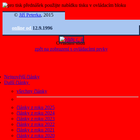
©
Jiří Peterka
, 2015
online od
12.9.1996
Ovládání slidů
zpět na zobrazení s ovládacími prvky
Nejnovější články
Další články
všechny články
články z roku 2025
články z roku 2024
články z roku 2023
články z roku 2022
články z roku 2021
články z roku 2020