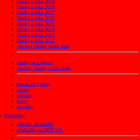
články z roku 2019
články z roku 2018
články z roku 2017
články z roku 2016
články z roku 2015
články z roku 2014
články z roku 2013
články z roku 2012
všechny články podle data
články na Lupa.cz
všechny články podle titulu
tematické výběry
seriály
tutoriály
kurzy
slovníky
Přednášky
všechny přednášky
přednášky na MFF UK