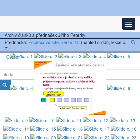
Nejnovější články
Rozba
Další články
Archiv článků a přednášek Jiřího Peterky
Přednáška:
Počítačové sítě, verze 2.5
(náhled sliddů, lekce č.
Přednášky
7)
Ostatní