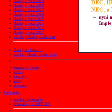
články z roku 2019
články z roku 2018
články z roku 2017
články z roku 2016
články z roku 2015
články z roku 2014
články z roku 2013
články z roku 2012
všechny články podle data
články na Lupa.cz
všechny články podle titulu
tematické výběry
seriály
tutoriály
kurzy
slovníky
Přednášky
všechny přednášky
přednášky na MFF UK