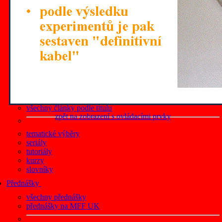
články z roku 2019
články z roku 2018
články z roku 2017
články z roku 2016
články z roku 2015
články z roku 2014
články z roku 2013
články z roku 2012
všechny články podle data
články na Lupa.cz
všechny články podle titulu
zpět na zobrazení s ovládacími prvky
tematické výběry
seriály
tutoriály
kurzy
slovníky
Přednášky
všechny přednášky
přednášky na MFF UK