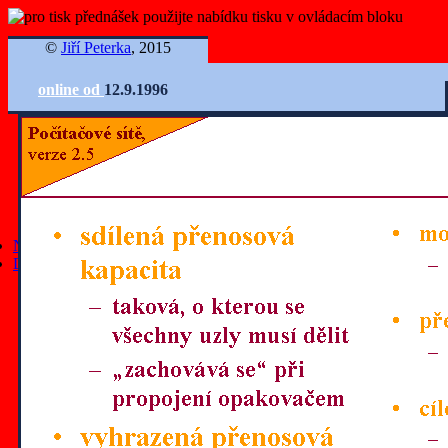
©
Jiří Peterka
, 2015
online od
12.9.1996
Ovládání slidů
Nejnovější články
Další články
všechny články
články z roku 2025
články z roku 2024
články z roku 2023
články z roku 2022
články z roku 2021
články z roku 2020