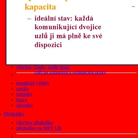
články z roku 2019
články z roku 2018
články z roku 2017
články z roku 2016
články z roku 2015
články z roku 2014
články z roku 2013
články z roku 2012
všechny články podle data
články na Lupa.cz
všechny články podle titulu
zpět na zobrazení s ovládacími prvky
tematické výběry
seriály
tutoriály
kurzy
slovníky
Přednášky
všechny přednášky
přednášky na MFF UK