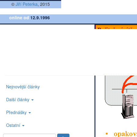
©
Jiří Peterka
, 2015
online od
12.9.1996
Nejnovější články
Další články
Přednášky
Ostatní