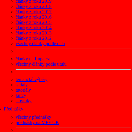
články z roku 2019
články z roku 2018
články z roku 2017
články z roku 2016
články z roku 2015
články z roku 2014
články z roku 2013
články z roku 2012
všechny články podle data
články na Lupa.cz
všechny články podle titulu
tematické výběry
seriály
tutoriály
kurzy
slovníky
Přednášky
všechny přednášky
přednášky na MFF UK