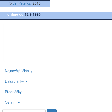
©
Jiří Peterka
, 2015
online od
12.9.1996
Nejnovější články
Další články
Přednášky
Ostatní