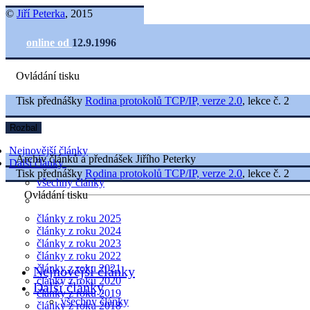
©
Jiří Peterka
, 2015
online od
12.9.1996
Ovládání tisku
Tisk přednášky
Rodina protokolů TCP/IP, verze 2.0
, lekce č. 2
Rozbal
Nejnovější články
Archiv článků a přednášek Jiřího Peterky
Další články
Tisk přednášky
Rodina protokolů TCP/IP, verze 2.0
, lekce č. 2
všechny články
Ovládání tisku
články z roku 2025
články z roku 2024
články z roku 2023
články z roku 2022
články z roku 2021
Nejnovější články
články z roku 2020
Další články
články z roku 2019
všechny články
články z roku 2018