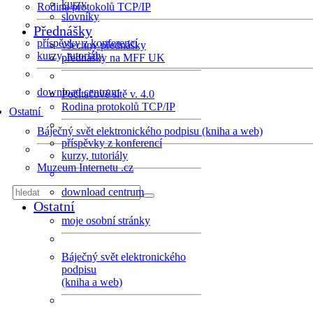
kurzy
Rodina protokolů TCP/IP
slovníky
Přednášky
příspěvky z konferencí
všechny přednášky
kurzy, tutoriály
přednášky na MFF UK
download centrum
Počítačové sítě v. 4.0
Rodina protokolů TCP/IP
Ostatní
Báječný svět elektronického podpisu (kniha a web)
příspěvky z konferencí
kurzy, tutoriály
Muzeum Internetu .cz
download centrum
Ostatní
moje osobní stránky
Báječný svět elektronického
podpisu
(kniha a web)