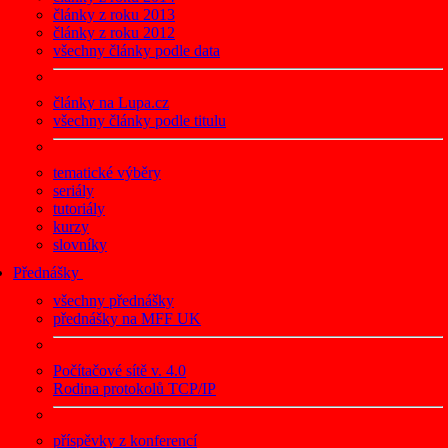
články z roku 2013
články z roku 2012
všechny články podle data
články na Lupa.cz
všechny články podle titulu
tematické výběry
seriály
tutoriály
kurzy
slovníky
Přednášky
všechny přednášky
přednášky na MFF UK
Počítačové sítě v. 4.0
Rodina protokolů TCP/IP
příspěvky z konferencí