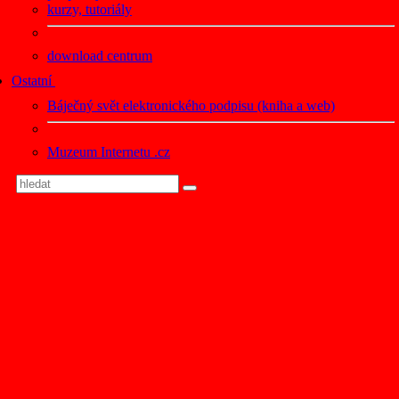
kurzy, tutoriály
download centrum
Ostatní
Báječný svět elektronického podpisu (kniha a web)
Muzeum Internetu .cz